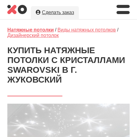
Сделать заказ
Укажите необходимые параметры, а
Натяжные потолки
/
Виды натяжных потолков
/
мы предложим Вам
лучшую цену
на
Дизайнерский потолок
натяжные потолки в г. Жуковский!
КУПИТЬ НАТЯЖНЫЕ
Оставляя заявку, Вы даете разрешение на
ПОТОЛКИ С КРИСТАЛЛАМИ
обработку и хранение Ваших персональных данных.
Вы сохраните полную анонимность до выбора
SWAROVSKI В Г.
исполнителя.
ЖУКОВСКИЙ