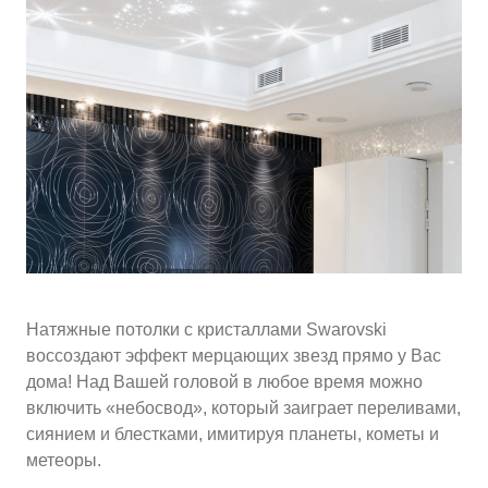
10
≈
4310
2
м
руб.
5
99
Ориентировочная площадь Вашего потолка
Подобрать исполнителя
Натяжные потолки с кристаллами Swarovski
воссоздают эффект мерцающих звезд прямо у Вас
дома! Над Вашей головой в любое время можно
включить «небосвод», который заиграет переливами,
сиянием и блестками, имитируя планеты, кометы и
метеоры.