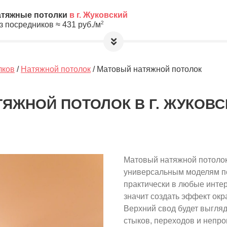
атяжные потолки
в г. Жуковский
2
з посредников ≈
431
руб./м
етры, а мы предложим Вам
лучшую цену
ский!
лков
/
Натяжной потолок
/ Матовый натяжной потолок
а обработку и хранение Ваших
лную анонимность до выбора
ЯЖНОЙ ПОТОЛОК В Г. ЖУКОВС
10
≈
4310
2
м
руб.
Матовый натяжной потолок
ировочная площадь Вашего потолка
универсальным моделям пот
практически в любые инте
значит создать эффект окр
Верхний свод будет выгляде
стыков, переходов и непро