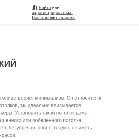
Войти
или
зарегистрироваться
Восстановить пароль
на
КИЙ
Подобрать исполнителя
99
 олицетворяет минимализм. Он относится к
олков, т.к. идеально вписывается
рьеры. Установить такой потолок дома —
ашенного или побеленного потолка.
ть безупречно, ровно, гладко, не иметь
красов.