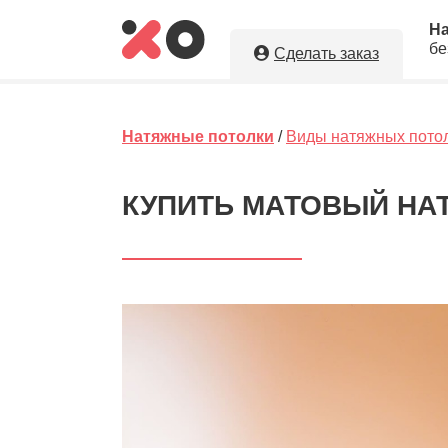
Н
бе
Сделать заказ
Укажите необходимые парам
натяжные потолки в г. Жуков
Натяжные потолки
/
Виды натяжных пото
Оставляя заявку, Вы даете разрешение н
персональных данных. Вы сохраните по
КУПИТЬ МАТОВЫЙ НАТ
исполнителя.
5
Ориент