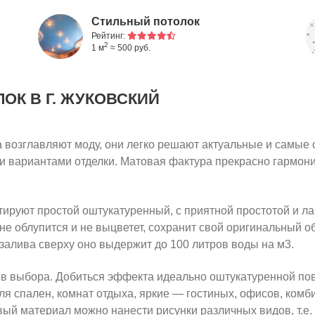
Стильный потолок
Рейтинг:
2
1 м
≈ 500 руб.
ЛОК
В Г. ЖУКОВСКИЙ
 возглавляют моду, они легко решают актуальные и самые 
ми вариантами отделки. Матовая фактура прекрасно гармон
ируют простой оштукатуренный, с приятной простотой и лак
не облупится и не выцветет, сохранит свой оригинальный о
 залива сверху оно выдержит до 100 литров воды на м3.
ов выбора. Добиться эффекта идеально оштукатуренной по
для спален, комнат отдыха, яркие — гостиных, офисов, ком
вый материал можно нанести рисунки различных видов, т.е.