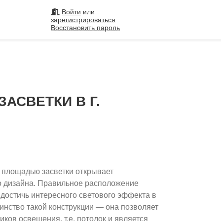
Войти
или
зарегистрироваться
Восстановить пароль
на
АСВЕТКИ В Г.
Подобрать исполнителя
99
 площадью засветки открывает
о дизайна. Правильное расположение
 достичь интересного светового эффекта в
инство такой конструкции — она позволяет
иков освещения, т.е. потолок и является