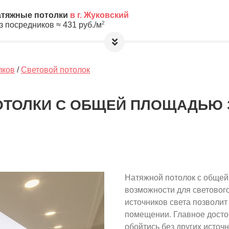
атяжные потолки
в г. Жуковский
2
з посредников ≈
431
руб./м
етры, а мы предложим Вам
лучшую цену
ский!
лков
/
Световой потолок
а обработку и хранение Ваших
лную анонимность до выбора
ТОЛКИ С ОБЩЕЙ ПЛОЩАДЬЮ З
10
≈
4310
2
м
руб.
ировочная площадь Вашего потолка
Натяжной потолок с общей
возможности для световог
источников света позволит
помещении. Главное досто
обойтись без других источн